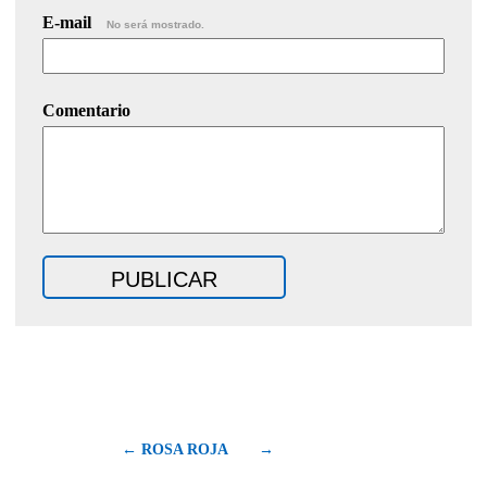
E-mail
No será mostrado.
Comentario
← ROSA ROJA
→