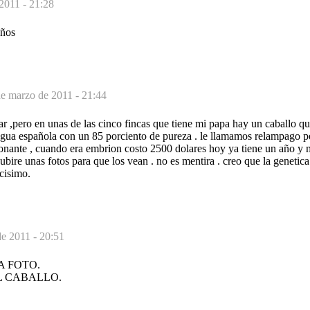
2011 - 21:28
eños
e marzo de 2011 - 21:44
r ,pero en unas de las cinco fincas que tiene mi papa hay un caballo q
gua española con un 85 porciento de pureza . le llamamos relampago po
ionante , cuando era embrion costo 2500 dolares hoy ya tiene un año y 
subire unas fotos para que los vean . no es mentira . creo que la genetic
ocisimo.
de 2011 - 20:51
A FOTO.
L CABALLO.