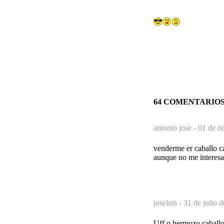
64 COMENTARIO
antonio jose -
01 de o
venderme er caballo c
aunque no me interes
joseluis -
31 de julio 
Uff q hermozo caballo