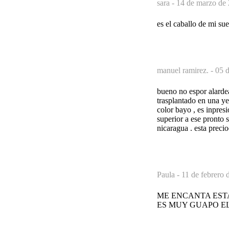
sara -
14 de marzo de 
es el caballo de mi su
manuel ramirez. -
05 d
bueno no espor alardea
trasplantado en una ye
color bayo , es inpres
superior a ese pronto 
nicaragua . esta preci
Paula -
11 de febrero 
ME ENCANTA EST
ES MUY GUAPO E