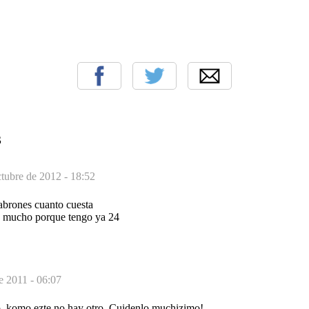
S
ctubre de 2012 - 18:52
abrones cuanto cuesta
a mucho porque tengo ya 24
de 2011 - 06:07
..komo ezte no hay otro. Cuidenlo muchizimo!