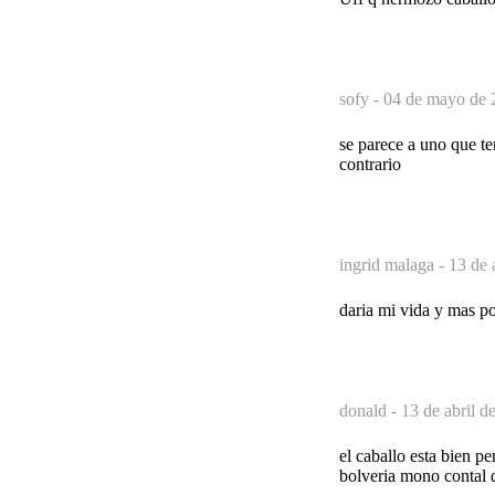
sofy -
04 de mayo de 
se parece a uno que te
contrario
ingrid malaga -
13 de 
daria mi vida y mas po
donald -
13 de abril d
el caballo esta bien p
bolveria mono contal d