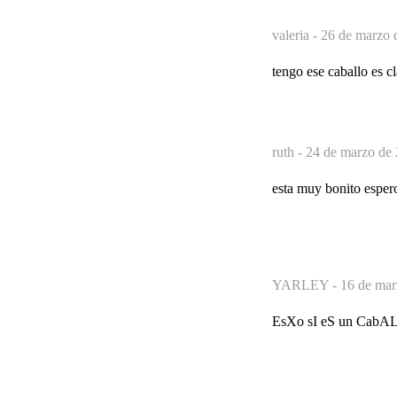
valeria -
26 de marzo 
tengo ese caballo es c
ruth -
24 de marzo de 
esta muy bonito esper
YARLEY -
16 de mar
EsXo sI eS un CabA