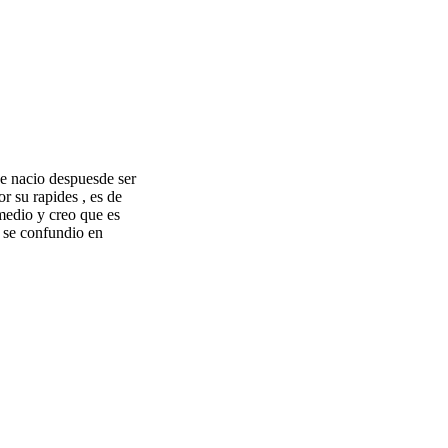
ue nacio despuesde ser
r su rapides , es de
medio y creo que es
a se confundio en