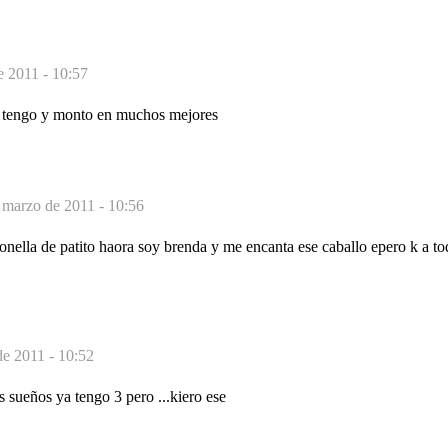
e 2011 - 10:57
o tengo y monto en muchos mejores
 marzo de 2011 - 10:56
onella de patito haora soy brenda y me encanta ese caballo epero k a to
de 2011 - 10:52
s sueños ya tengo 3 pero ...kiero ese