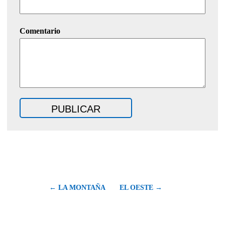
Comentario
← LA MONTAÑA
EL OESTE →