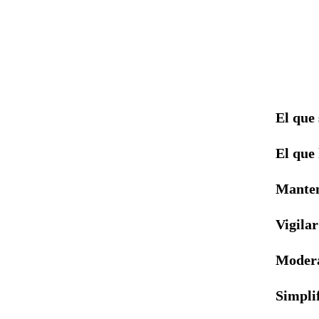
El que 
El que 
Manten
Vigilar
Modera
Simpli